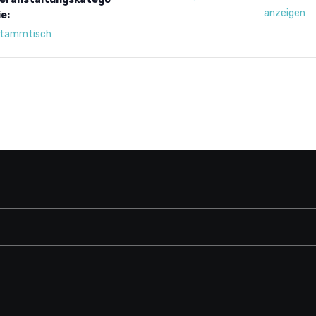
anzeigen
ie:
tammtisch