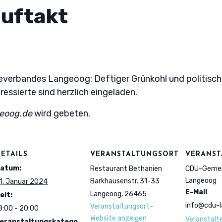
uftakt
rbandes Langeoog: Deftiger Grünkohl und politische 
ressierte sind herzlich eingeladen.
eoog.de
wird gebeten.
ETAILS
VERANSTALTUNGSORT
VERANST
atum:
Restaurant Bethanien
CDU-Gemei
Langeoog
Barkhausenstr. 31-33
1. Januar 2024
E-Mail
Langeoog
,
26465
eit:
info@cdu-l
Veranstaltungsort-
8:00 - 20:00
Website anzeigen
Veranstalt
eranstaltungskatego