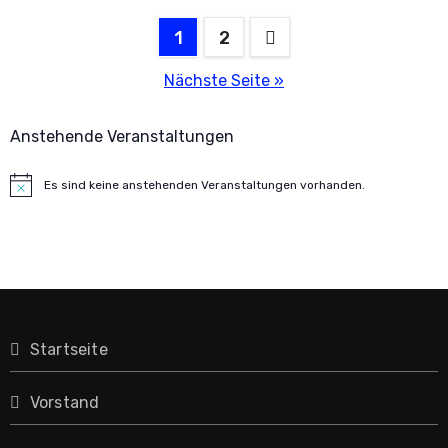
Seitennummerierung
1
2
der
Nächste Seite »
Beiträge
Anstehende Veranstaltungen
Es sind keine anstehenden Veranstaltungen vorhanden.
Hinweis
Startseite
Vorstand