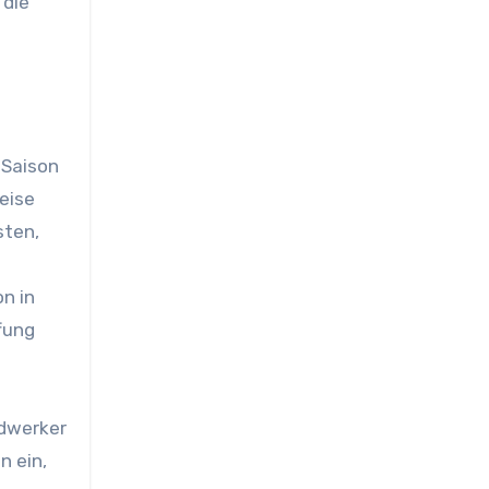
 die
 Saison
eise
sten,
n in
fung
ndwerker
n ein,