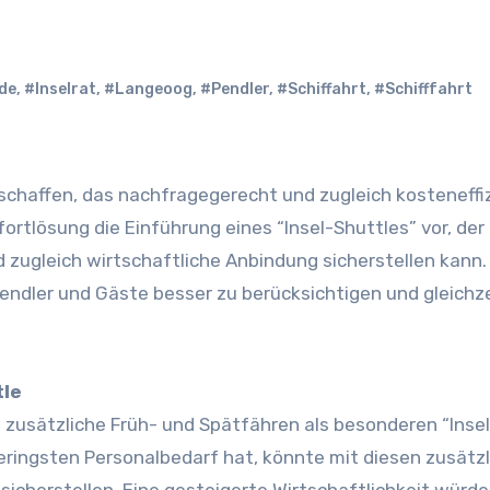
de
,
#Inselrat
,
#Langeoog
,
#Pendler
,
#Schiffahrt
,
#Schifffahrt
fortlösung die Einführung eines “Insel-Shuttles” vor, der
ugleich wirtschaftliche Anbindung sicherstellen kann.
 Pendler und Gäste besser zu berücksichtigen und gleichze
tle
zusätzliche Früh- und Spätfähren als besonderen “Insel
geringsten Personalbedarf hat, könnte mit diesen zusätz
sicherstellen. Eine gesteigerte Wirtschaftlichkeit würde