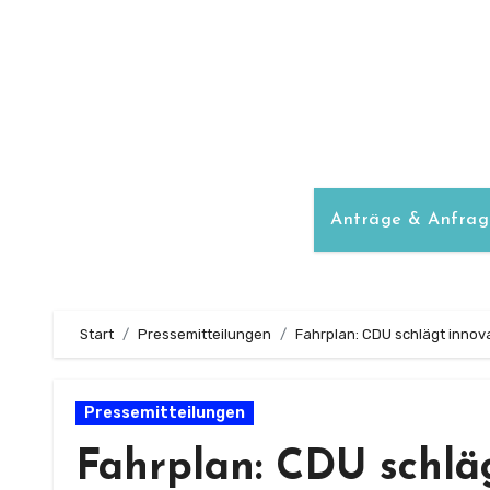
Zum
Inhalt
springen
Anträge & Anfrag
Start
Pressemitteilungen
Fahrplan: CDU schlägt innova
Pressemitteilungen
Fahrplan: CDU schläg