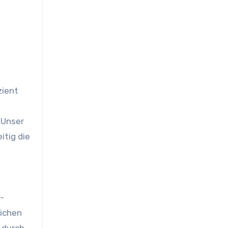
 Unser
itig die
-
lichen
 durch