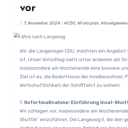
vor
7. November 2024
#CDU
,
#Fahrplan
,
#Inselgemein
Wir, die Langeooger CDU, möchten ein Angebot schaffen, das nachfragegerecht und zugleich kosteneffizient
ist. Unser Vorschlag sieht unter anderem als So
insbesondere am Wochenende eine bessere und z
Ziel ist es, die Bedürfnisse der Inselbewohner,
Wirtschaftlichkeit der Schifffahrt zu sichern.
1.
Sofortmaßnahme: Einführung Insel-Shut
Wir schlagen vor, insbesondere am Wochenende 
Shuttle” einzuführen. Die Langeoog II, die den 
Verbindungen eine bessere Anbindung der Insel 