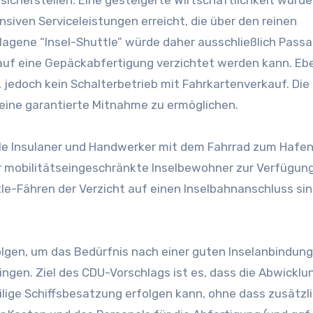
siven Serviceleistungen erreicht, die über den reinen
lagene “Insel-Shuttle” würde daher ausschließlich Passa
auf eine Gepäckabfertigung verzichtet werden kann. Eb
 jedoch kein Schalterbetrieb mit Fahrkartenverkauf. Die
 eine garantierte Mitnahme zu ermöglichen.
iele Insulaner und Handwerker mit dem Fahrrad zum Hafe
 mobilitätseingeschränkte Inselbewohner zur Verfügung
tle-Fähren der Verzicht auf einen Inselbahnanschluss sin
olgen, um das Bedürfnis nach einer guten Inselanbindung
ngen. Ziel des CDU-Vorschlags ist es, dass die Abwicklu
ilige Schiffsbesatzung erfolgen kann, ohne dass zusätzl