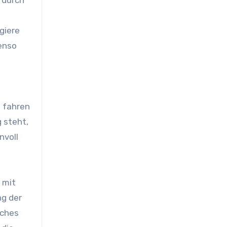
giere
enso
n fahren
 steht,
nvoll
 mit
ng der
iches