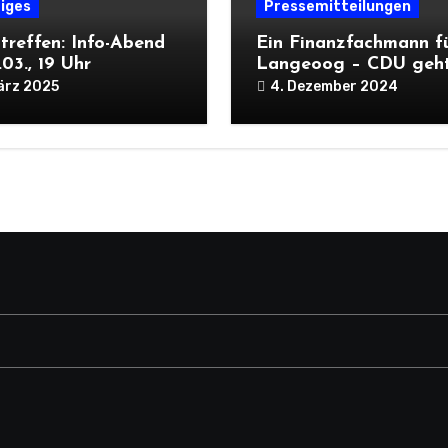
iges
Pressemitteilungen
treffen: Info-Abend
Ein Finanzfachmann f
03., 19 Uhr
Langeoog – CDU geht
Onno Brüling ins Renn
ärz 2025
4. Dezember 2024