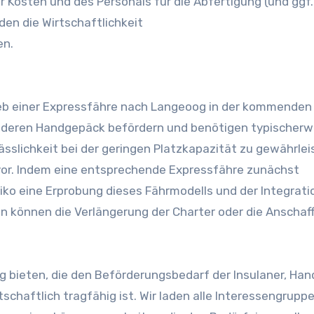
r Kosten und des Personals für die Abfertigung (und ggf.
den die Wirtschaftlichkeit
en.
ieb einer Expressfähre nach Langeoog in der kommenden
d deren Handgepäck befördern und benötigen typischerw
sslichkeit bei der geringen Platzkapazität zu gewährlei
 vor. Indem eine entsprechende Expressfähre zunächst
iko eine Erprobung dieses Fährmodells und der Integratio
en können die Verlängerung der Charter oder die Anschaf
 bieten, die den Beförderungsbedarf der Insulaner, Ha
schaftlich tragfähig ist. Wir laden alle Interessengruppe